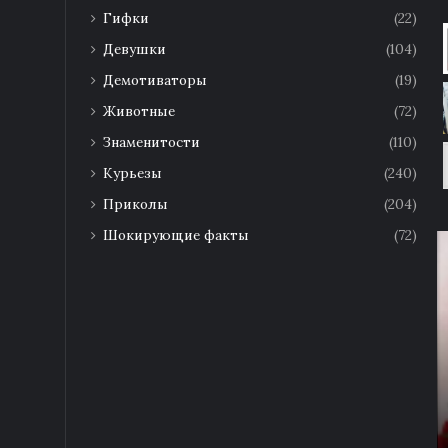
Гифки
(22)
Девушки
(104)
Демотиваторы
(19)
Животные
(72)
Знаменитости
(110)
Курьезы
(240)
Приколы
(204)
Шокирующие факты
(72)
канцу
06.01.2019
ольшую
В Австрии видели «НЛО» в виде
инвалидной коляски