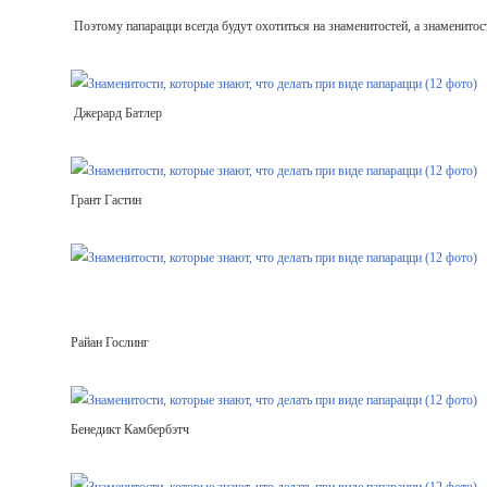
Поэтому папарацци всегда будут охотиться на знаменитостей, а знаменитост
Джерард Батлер
Грант Гастин
Райан Гослинг
Бенедикт Камбербэтч