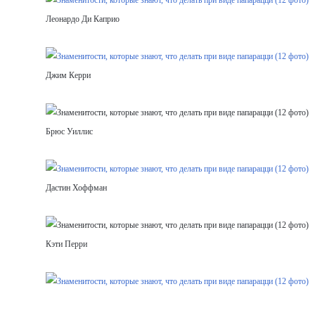
Леонардо Ди Каприо
Джим Керри
Брюс Уиллис
Дастин Хоффман
Кэти Перри